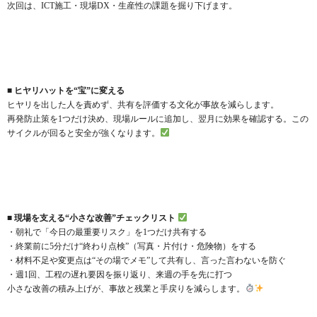
次回は、ICT施工・現場DX・生産性の課題を掘り下げます。
■ ヒヤリハットを“宝”に変える
ヒヤリを出した人を責めず、共有を評価する文化が事故を減らします。
再発防止策を1つだけ決め、現場ルールに追加し、翌月に効果を確認する。この
サイクルが回ると安全が強くなります。
■ 現場を支える“小さな改善”チェックリスト
・朝礼で「今日の最重要リスク」を1つだけ共有する
・終業前に5分だけ“終わり点検”（写真・片付け・危険物）をする
・材料不足や変更点は“その場でメモ”して共有し、言った言わないを防ぐ
・週1回、工程の遅れ要因を振り返り、来週の手を先に打つ
小さな改善の積み上げが、事故と残業と手戻りを減らします。