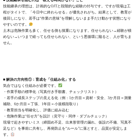
技能継承の理想は、計画的なOJTと段階的な経験の付与です。ですが現場は工
程がタイトで、「今日中に終わらせる」が優先されがち。結果として、教育が
後回しになり、若手は“作業の意味”を理解しないまま手だけ動かす状態になり
やすいのです。
土木は危険作業も多く、任せる側も慎重になります。任せられない→経験が積
めない→いつまで経っても任せられない、という悪循環に陥ると、人が育ちま
せん。
■ 解決の方向性①：育成を「仕組み化」する
気合ではなく仕組みが必要です。
・作業手順の標準化（写真付き手順書、チェックリスト）
・若手の成長ステップの見える化（例：1か月目＝資材・安全、3か月目＝測量
補助、6か月目＝丁張、1年目＝小規模段取り）
・教育担当を明確化し、評価に組み込む
・危険作業は“任せ方”を設計（見守り・同伴・ダブルチェック）
現場で起きやすいミス（締固め不足、出来形管理の漏れ、仮設の不備、写真不
足など）を事前に共有し、再発防止を“ルール”に落とすと、品質が安定しま
す。