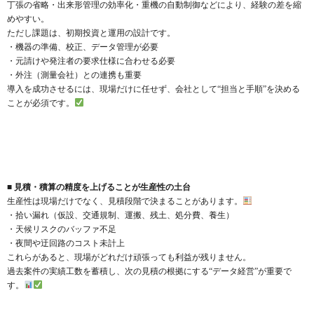
丁張の省略・出来形管理の効率化・重機の自動制御などにより、経験の差を縮
めやすい。
ただし課題は、初期投資と運用の設計です。
・機器の準備、校正、データ管理が必要
・元請けや発注者の要求仕様に合わせる必要
・外注（測量会社）との連携も重要
導入を成功させるには、現場だけに任せず、会社として“担当と手順”を決める
ことが必須です。
■ 見積・積算の精度を上げることが生産性の土台
生産性は現場だけでなく、見積段階で決まることがあります。
・拾い漏れ（仮設、交通規制、運搬、残土、処分費、養生）
・天候リスクのバッファ不足
・夜間や迂回路のコスト未計上
これらがあると、現場がどれだけ頑張っても利益が残りません。
過去案件の実績工数を蓄積し、次の見積の根拠にする“データ経営”が重要で
す。