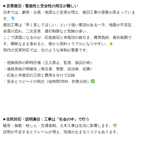
■ 災害復旧：緊急性と安全性の両立が難しい
日本では、豪雨・台風・地震など災害が増え、復旧工事の需要が高まっていま
す。
復旧工事は「早く直してほしい」という強い要請がある一方、地盤が不安定、
余震の恐れ、二次災害、通行制限など危険が多い。
ここで課題になるのが、応急復旧と本復旧の線引き、費用負担、責任範囲で
す。曖昧なまま進めると、後から契約トラブルになりやすい。
現代の災害対応では、次のような体制が重要です。
・危険箇所の即時評価（立入禁止、監視、仮設計画）
・連絡系統の明確化（発注者、警察、自治体、近隣）
・応急と本復旧の工程と費用を分けて記録
・安全とスピードの両立（短時間TBM、作業分担）
■ 住民対応・説明責任：工事は「社会の中」で行う
騒音・振動・粉じん・交通規制。土木工事は生活に影響します。
説明が不足するとクレームが増え、現場が止まるリスクもあります。