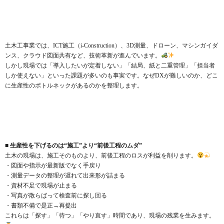
土木工事業では、ICT施工（i-Construction）、3D測量、ドローン、マシンガイダ
ンス、クラウド図面共有など、技術革新が進んでいます。
しかし現場では「導入したいが定着しない」「結局、紙と二重管理」「担当者
しか使えない」といった課題が多いのも事実です。なぜDXが難しいのか、どこ
に生産性のボトルネックがあるのかを整理します。
■ 生産性を下げるのは“施工”より“前後工程のムダ”
土木の現場は、施工そのものより、前後工程のロスが利益を削ります。
・図面や指示が最新版でなく手戻り
・測量データの整理が遅れて出来形が詰まる
・資材不足で現場が止まる
・写真が散らばって検査前に探し回る
・書類不備で是正→再提出
これらは「探す」「待つ」「やり直す」時間であり、現場の残業を生みます。