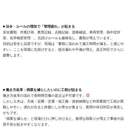
■ 法令・ルールの増加で「管理疲れ」が起きる
安全書類、作業計画、教育記録、点検記録、資格確認、車両管理、熱中症対
策、化学物質管理…。元請けルールも厳格化し、書類が増えています。
目的は安全と品質ですが、現場は「書類に追われて施工時間が減る」と感じや
すい。ここを現場に丸投げすると、提出漏れや不備が増え、是正対応でさらに
疲弊します。
■ 働き方改革：残業を減らしたいのに工程が詰まる
働き方改革の流れで長時間労働の是正は不可避です。
しかし土木は、天候・近隣・交通・他工種・資材納期など外部要因で工程が変
動しやすい。遅れが出ると終盤にしわ寄せが集まり、夜間や休日対応が発生し
がちです。
「残業を減らせ」と現場だけに押し付けると、無理な段取りが増えて事故や品
質不良が起きやすくなります。