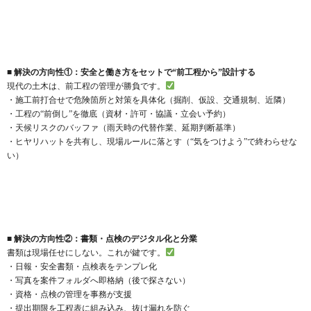
■ 解決の方向性①：安全と働き方をセットで“前工程から”設計する
現代の土木は、前工程の管理が勝負です。
・施工前打合せで危険箇所と対策を具体化（掘削、仮設、交通規制、近隣）
・工程の“前倒し”を徹底（資材・許可・協議・立会い予約）
・天候リスクのバッファ（雨天時の代替作業、延期判断基準）
・ヒヤリハットを共有し、現場ルールに落とす（“気をつけよう”で終わらせな
い）
■ 解決の方向性②：書類・点検のデジタル化と分業
書類は現場任せにしない。これが鍵です。
・日報・安全書類・点検表をテンプレ化
・写真を案件フォルダへ即格納（後で探さない）
・資格・点検の管理を事務が支援
・提出期限を工程表に組み込み、抜け漏れを防ぐ