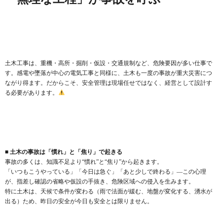
土木工事は、重機・高所・掘削・仮設・交通規制など、危険要因が多い仕事で
す。感電や墜落が中心の電気工事と同様に、土木も一度の事故が重大災害につ
ながり得ます。だからこそ、安全管理は現場任せではなく、経営として設計す
る必要があります。
■ 土木の事故は「慣れ」と「焦り」で起きる
事故の多くは、知識不足より“慣れ”と“焦り”から起きます。
「いつもこうやっている」「今日は急ぐ」「あと少しで終わる」—この心理
が、指差し確認の省略や仮設の手抜き、危険区域への侵入を生みます。
特に土木は、天候で条件が変わる（雨で法面が緩む、地盤が変化する、湧水が
出る）ため、昨日の安全が今日も安全とは限りません。