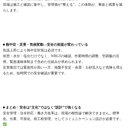
現場は施工と確認に集中し、管理側が“整える”。この体制が、事故と残業を減
らします。
■ 熱中症・災害・気候変動—安全の前提が変わっている
気温上昇により熱中症対策は必須です。
休憩・水分・塩分だけでなく、WBGTの確認、作業時間の調整、空調服の活
用、緊急連絡体制まで含めた仕組みが求められます。
災害復旧では緊急性が高い一方、地盤不安定・余震・土砂流入など危険も増え
るため、短時間での安全確認が重要です。
■ まとめ：安全は“文化”ではなく“設計”で強くなる
安全管理・法令対応・働き方改革は、現場の根性論で解決できません。標準
化、分業、可視化、前工程管理、そしてコミュニケーション設計が必要です。