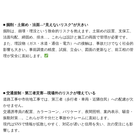
■ 掘削・土留め・法面—“見えないリスク”が大きい
掘削は、崩壊・埋没という致命的リスクを抱えます。土留めの設置、支保工、
法面勾配、締固め、排水…。これらは設計と施工の両面で管理が必要です。
また、埋設物（ガス・水道・通信・電力）への接触は、事故だけでなく社会的
影響も大きい。事前調査の精度、試掘、立会い、図面の更新など、前工程の管
理が安全に直結します。
■ 交通規制・第三者災害—現場外のリスクが増えている
道路工事や市街地工事では、第三者（歩行者・車両・近隣住民）への配慮が欠
かせません。
交通誘導員の配置、カラーコーン、バリケード、夜間照明、案内表示、騒音・
振動対策…。これらが不十分だと事故やクレームに直結します。
現代はSNSで情報が拡散しやすく、対応が遅いと信用を失い、次の受注にも影
響します。