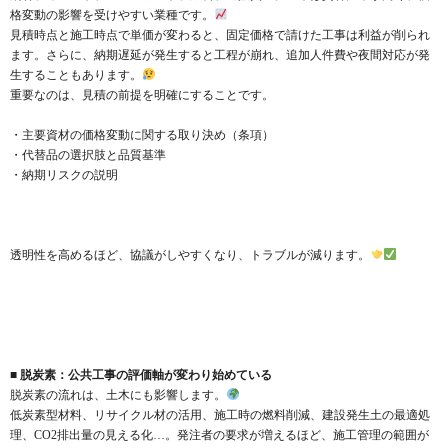
格変動の影響を受けやすい業種です。
見積時点と施工時点で単価が変わると、固定価格で請けた工事は利益が削られ
ます。さらに、納期遅延が発生すると工程が崩れ、追加人件費や夜間対応が発
生することもあります。
重要なのは、見積の前提を明確にすることです。
・主要資材の価格変動に関する取り決め（条項）
・代替品の選択肢と品質基準
・納期リスクの説明
透明性を高めるほど、協議がしやすくなり、トラブルが減ります。
■ 脱炭素：公共工事の評価軸が変わり始めている
脱炭素の流れは、土木にも影響します。
低炭素型材料、リサイクル材の活用、施工時の燃料削減、建設発生土の最適処
理、CO2排出量の見える化…。発注者の要求が増えるほど、施工管理の範囲が