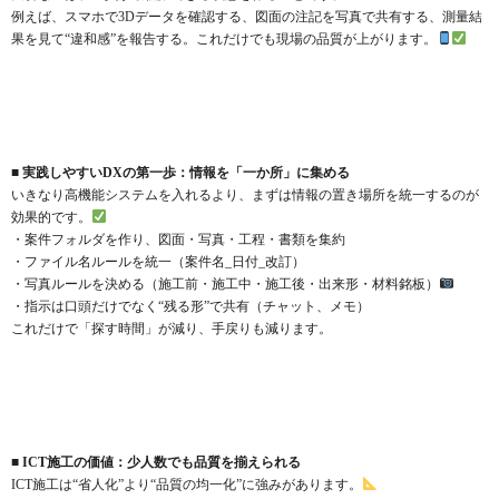
例えば、スマホで3Dデータを確認する、図面の注記を写真で共有する、測量結
果を見て“違和感”を報告する。これだけでも現場の品質が上がります。
■ 実践しやすいDXの第一歩：情報を「一か所」に集める
いきなり高機能システムを入れるより、まずは情報の置き場所を統一するのが
効果的です。
・案件フォルダを作り、図面・写真・工程・書類を集約
・ファイル名ルールを統一（案件名_日付_改訂）
・写真ルールを決める（施工前・施工中・施工後・出来形・材料銘板）
・指示は口頭だけでなく“残る形”で共有（チャット、メモ）
これだけで「探す時間」が減り、手戻りも減ります。
■ ICT施工の価値：少人数でも品質を揃えられる
ICT施工は“省人化”より“品質の均一化”に強みがあります。