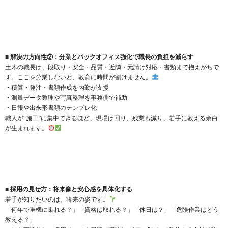
■ 解決の方向性②：分業とバックオフィス強化で職長の負担を減らす
土木の職長は、段取り・安全・品質・近隣・元請け対応・書類まで抱えがちで
す。ここを分業しないと、教育に時間が割けません。
・積算・発注・書類作成を内勤が支援
・測量データ整理や写真整理を事務側で補助
・日報や出来形書類のテンプレ化
職人が“施工”に集中できるほど、現場は回り、残業も減り、若手に教える余白
が生まれます。
■ 採用の見せ方：将来像と安心感を具体化する
若手が知りたいのは、将来の姿です。
「何年で重機に乗れる？」「資格は取れる？」「休日は？」「危険作業はどう
教える？」