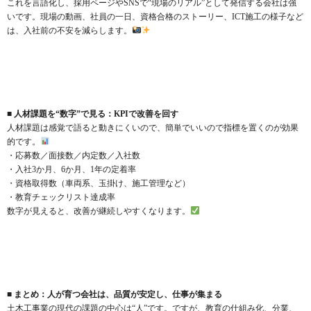
これを言語化し、採用ページやSNSで“現場のリアル”として発信する会社は強
いです。現場の動画、社員の一日、資格合格のストーリー、ICT施工の様子など
は、入社前の不安を減らします。
■ 人材課題を“数字”で見る：KPIで改善を回す
人材課題は感覚で語ると動きにくいので、簡単でいいので指標を置くのが効果
的です。
・応募数／面接数／内定数／入社数
・入社3か月、6か月、1年の定着率
・資格取得数（車両系、玉掛け、施工管理など）
・教育チェックリスト達成率
数字が見えると、改善が継続しやすくなります。
■ まとめ：人が育つ会社は、品質が安定し、仕事が集まる
土木工事業の現代の課題の中心は“人”です。ですが、教育の仕組み化、分業、