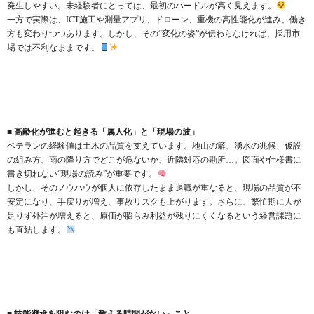
発生しやすい。未経験者にとっては、最初のハードルが高く見えます。
一方で実際は、ICT施工や測量アプリ、ドローン、重機の高性能化が進み、働き
方も変わりつつあります。しかし、その“変化の姿”が伝わらなければ、採用市
場では不利なままです。
■ 高齢化が進むと起きる「属人化」と「現場の波」
ベテランの経験値は土木の品質を支えています。地山の癖、湧水の兆候、仮設
の組み方、雨の降り方でどこが危ないか、近隣対応の勘所…。図面や仕様書に
書き切れない“現場の読み”が重要です。
しかし、そのノウハウが個人に依存したまま退職が重なると、現場の品質が不
安定になり、手戻りが増え、事故リスクも上がります。さらに、繁忙期に人が
足りず外注が増えると、原価が膨らみ利益が残りにくくなるという経営課題に
も直結します。
■ 技能継承を阻むのは「教える時間がない」こと