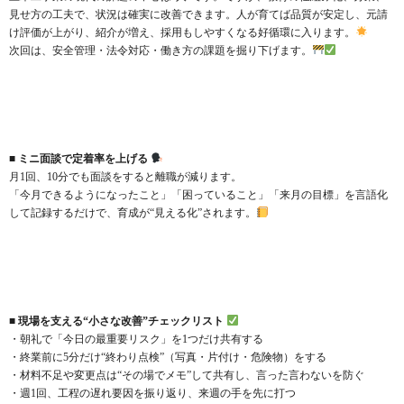
見せ方の工夫で、状況は確実に改善できます。人が育てば品質が安定し、元請
け評価が上がり、紹介が増え、採用もしやすくなる好循環に入ります。
次回は、安全管理・法令対応・働き方の課題を掘り下げます。
■ ミニ面談で定着率を上げる
月1回、10分でも面談をすると離職が減ります。
「今月できるようになったこと」「困っていること」「来月の目標」を言語化
して記録するだけで、育成が“見える化”されます。
■ 現場を支える“小さな改善”チェックリスト
・朝礼で「今日の最重要リスク」を1つだけ共有する
・終業前に5分だけ“終わり点検”（写真・片付け・危険物）をする
・材料不足や変更点は“その場でメモ”して共有し、言った言わないを防ぐ
・週1回、工程の遅れ要因を振り返り、来週の手を先に打つ