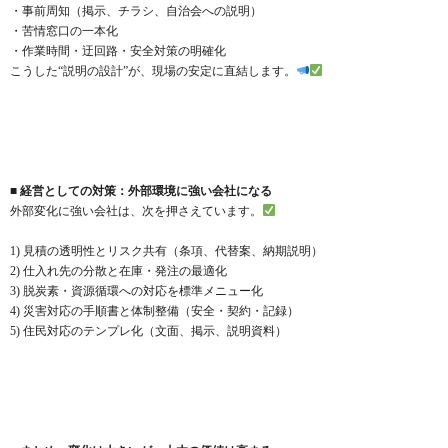
・事前周知（掲示、チラシ、自治会への説明）
・苦情窓口の一本化
・作業時間・迂回路・安全対策の明確化
こうした“説明の設計”が、現場の安定に直結します。
■ 経営としての対策：外部環境に強い会社になる
外部変化に強い会社は、次を押さえています。
1) 見積の透明性とリスク共有（条項、代替案、納期説明）
2) 仕入れ先の分散と在庫・発注の最適化
3) 脱炭素・資源循環への対応を標準メニュー化
4) 災害対応の手順書と体制整備（安全・契約・記録）
5) 住民対応のテンプレ化（文面、掲示、説明資料）