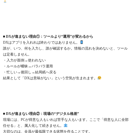
■ DXが進まない理由①：ツールより“運用”が変わるから
DXはアプリを入れれば終わりではありません。
誰が、いつ、何を入力し、誰が確認するか。情報の流れを決めないと、ツール
は定着しません。
・入力が面倒→使われない
・ルールが曖昧→バラバラ運用
・忙しい→後回し→結局紙へ戻る
結果として「DXは意味がない」という空気が生まれます。
■ DXが進まない理由②：現場の“デジタル格差”
現場には、PCが得意な人もいれば苦手な人もいます。ここで「得意な人に全部
任せる」と、属人化して続きません。
大切なのは、全員が最低限できる状態を作ることです。